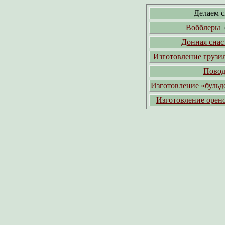
Делаем с
Вобблеры
(
Донная снас
Изготовление грузи
Повод
Изготовление «бульд
Изготовление орено